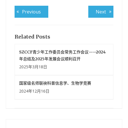
文
Previous
Next
Previous
Next
post:
post:
章
导
航
Related Posts
SZCCF青少年工作委员会常务工作会议——2024
年总结及2025年发展会议顺利召开
2025年3月18日
国家级名师联袂科普信息学、生物学竞赛
2024年12月16日