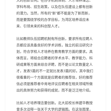
大的创新空间。在办学机制体制、人才培养理念、
学科布局、招生政策，以及在队伍建设上都有创新
的潜力。当然，所有的“新”都不能是为了新而新，
而是要围绕学校的办学目标，为湾区培养适应未
来、引领未来的科创型人才。
比如教师队伍招聘机制有所创新，要求所有应聘人
员都应该具备良好的学术训练，独立的前沿研究计
划，符合学校人才培养在教育教学方面的要求。具
体而言，将结合应聘者的学术水平、教学能力、科
研成果等方面来综合评聘，而不是以论文数量定人
才，发表5篇的不一定就比发表3篇的好。其中我们
很看重的一个方面就是应聘者的推荐信，好的推荐
信必须是推荐者中肯地评议应聘者在相关领域所做
出的具体努力和获得的成就，而不是泛泛地介绍。
比如人才培养理念要创新。北大前校长林建华教授
曾多次诠释一张关于大学的逻辑图。在这张图里，