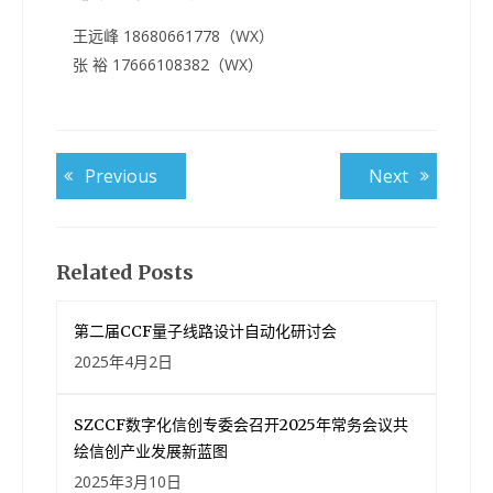
王远峰 18680661778（WX）
张 裕 17666108382（WX）
文
Previous
Next
Previous
Next
post:
post:
章
导
航
Related Posts
第二届CCF量子线路设计自动化研讨会
2025年4月2日
SZCCF数字化信创专委会召开2025年常务会议共
绘信创产业发展新蓝图
2025年3月10日