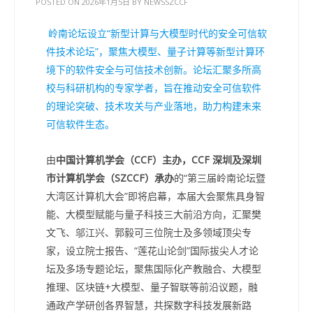
POSTED ON
2026年1月5日
BY
NEWSSZCCF
岭南论坛设立“新型计算与大模型时代的安全可信软
件技术论坛”，聚焦大模型、量子计算等新型计算环
境下的软件安全与可信技术创新。论坛汇聚多所高
校与科研机构的专家学者，旨在推动安全可信软件
的理论突破、技术攻关与产业落地，助力构建未来
可信软件生态。
由
中国计算机学会（CCF）主办，CCF 深圳及深圳
市计算机学会（SZCCF）承办
的“第三届岭南论坛暨
大湾区计算机大会”即将启幕，本届大会聚焦具身智
能、大模型赋能与量子科技三大前沿方向，汇聚樊
文飞、邬江兴、郭毅可三位院士及多领域顶尖专
家，设立院士报告、“莲花山论剑”国际拔尖人才论
坛及多场专题论坛，聚焦国际化产教融合、大模型
推理、区块链+大模型、量子智联等前沿议题，融
通政产学研创各界智慧，共探数字科技发展新路