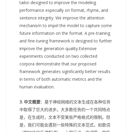
tailor-designed to improve the modeling
performance especially on format, rhyme, and
sentence integrity. We improve the attention
mechanism to impel the model to capture some
future information on the format. A pre-training
and fine-tuning framework is designed to further
improve the generation quality.Extensive
experiments conducted on two collected
corpora demonstrate that our proposed
framework generates significantly better results
in terms of both automatic metrics and the
human evaluation.
3. 中文概要
：基于神经网络的文本生成在各种任务
中取得了巨大的进步。大多数任务的一个共同特点
是，在生成时，文本不受某些严格格式的限制。但
是，我们可能会遇到一些特殊的文本范式，如歌词