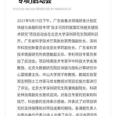
专项)启动会
POSTED ON
2021年9月19日
BY
NEWSSZCCF
2021年9月15日下午，广东省重点领域研发计划区
块链与金融科技专项“自主可控的联盟区块链关键技
术研究”项目启动会在北京大学深圳研究生院顺利召
开。广东省科学技术厅高新处郭秀强副处长、深圳
市科技创新委员会信息处李莳副处长、广东省科学
技术情报研究所商慧敏副主任、李利项目专管员参
加了启动会。项目特邀技术专家华中科技大学金海
教授、北京大数据研究院区块链与隐私计算研究中
心莫晓康主任、中山大学郑子彬教授、鹏城实验室
郑志明院士工作室马世龙教授对项目实施方案进行
了评议。北京大学深圳研究生院潘锋副院长、科研
处林信南副处长致欢迎词，对各位专家的到来和科
技厅、科创委的支持表示感谢，并表达了对项目研
究的支持保障和对项目成果的期待。各课题负责人
与参与单位代表20余人出席了会议，会议由项目负