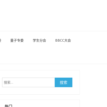
委
量子专委
学生分会
BBCC大会
搜
索：
热门